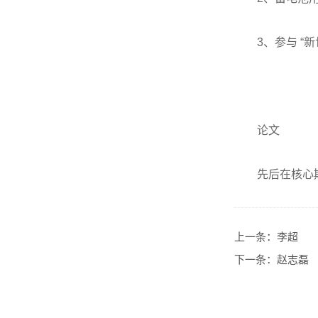
3、参与 
论文
先后在核心
上一条：
李超
下一条：
赵志磊