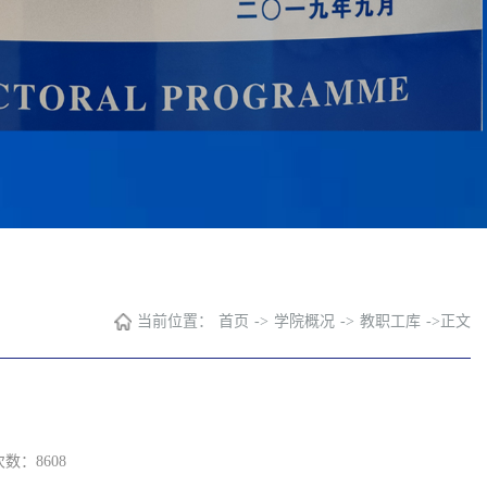
当前位置：
首页
->
学院概况
->
教职工库
->
正文
次数：
8608