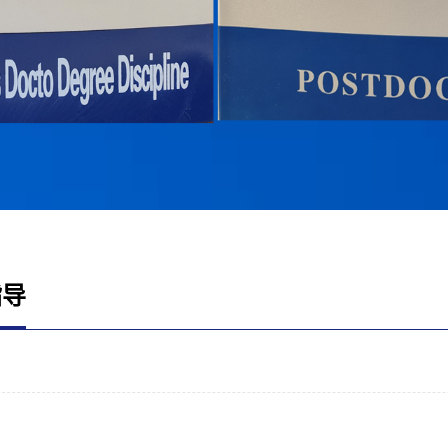
指导
）
）