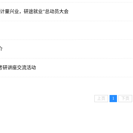
“计量兴业，研途就业”总动员大会
）
介
考研讲座交流活动
上页
1
下页