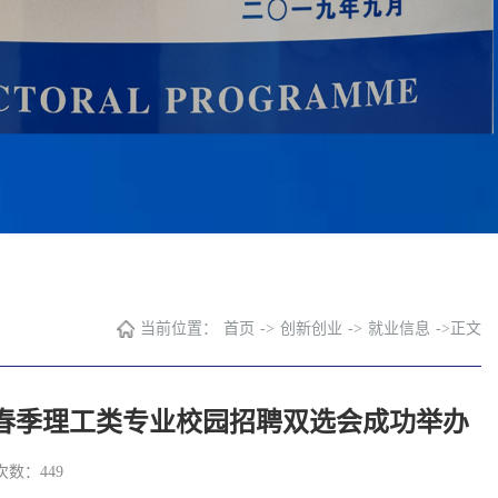
当前位置：
首页
->
创新创业
->
就业信息
->
正文
5年春季理工类专业校园招聘双选会成功举办
次数：
449