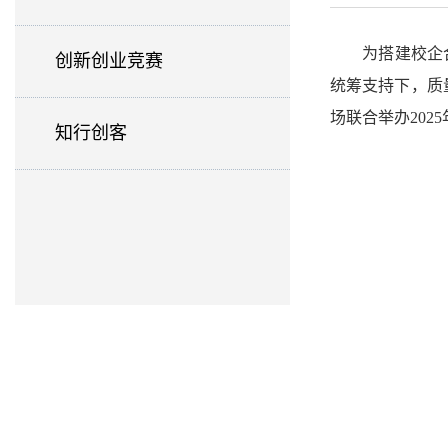
为
搭建校企
创新创业竞赛
统筹支持
下
，
质
场
联合举办202
5
知行创客