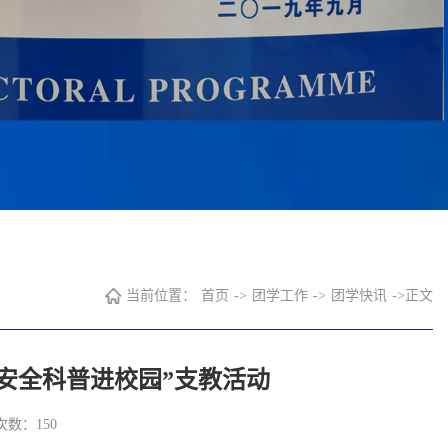
当前位置：
首页
->
团学工作
->
团学快讯
->
正文
安全科普进校园”支教活动
次数：
150