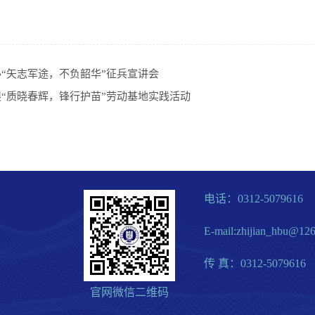
“矢志军途，不负韶华”征兵宣讲会
“质晓春辉，锋行护苗”劳动基地实践活动
电话：0312-5079616
E-mail:zhijian_hbu@12
传 真：0312-5079616
官网微信二维码