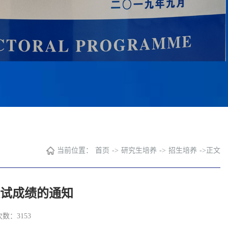
当前位置：
首页
->
研究生培养
->
招生培养
->
正文
复试成绩的通知
次数：
3153