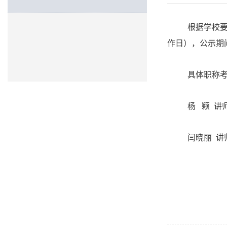
根据学校
作日），公示期
具体职称
杨 颖 讲
闫晓丽 讲
2