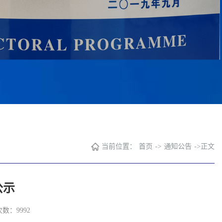
当前位置：
首页
->
通知公告
->
正文
公示
次数：
9992